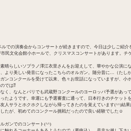
ャペルでの演奏会からコンサートが続きますので、今日は少しご紹介を(
蔵野市民文化会館小ホールで、クリスマスコンサートがあります。チ
素晴らしいソプラノ澤江衣里さんをお迎えして、華やかな公演にな
、より美しい発音になったこちらのオルガン。随分昔に…（たしか2
ルガンコンクールを受けて以来、色々お世話になっていますが、小
のでは⁇
なく、なんとパリでも武蔵野コンクールのヨーロッパ予選があって
あったようです。幸運にも予選審査に通って、日本行きのチケット
友人サラとホクホクしながら帰ってきたのを覚えています(^^)結
したが、初めてのコンクール挑戦だったので良い経験でした☺️
ルガンでのコンサート(^^)
に触れるコーナーもあるようなので（要申込）、是非お越し下さい