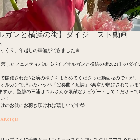
ルガンと横浜の街】ダイジェスト動画
か。
っくり、年越しの準備ができました🎍
に出演したフェスティバル【パイプオルガンと横浜の街2021】のダ
！
で開催された3公演の様子をまとめてくださった動画なのですが、
オルガンで弾いたバッハ「協奏曲イ短調」3楽章が収録されていま
ますが、監修の三浦はつみさんが素敵なナビゲートしてくださって
さい！
けのお供にお聴き頂ければ嬉しいです😊
tZAKoPqIs
リップさんに千両とラナンキュラスなど加えてクリスマス &お正月風