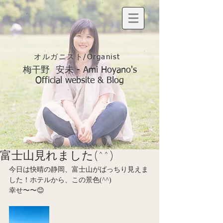
オルガニスト/Organist
梅干野 安未 - Ami Hoyano's
Official website & Blog
富士山見れました(^^)
今日は快晴の静岡、富士山がばっちり見えま
した！ホテルから、この景色(^^)
幸せ〜〜😊