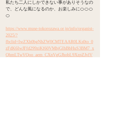
私たち二人にしかできない事がありそうなの
で、どんな風になるのか、お楽しみに🍊🍊🍊
🍊
https://www.muse-tokorozawa.or.jp/info/organist-
2025/?
fbclid=IwZXh0bgNhZW0CMTEAAR0LKs0to_0
zFdK6IwJFfd299ziKf60VMhjGIhBbHuS3BM7_x
QhmLTwVQoo_aem_CXnVgGJhobL9XzpZJvlV
Bw
2025年3月15日（土）は現オルガニスト原田
真侑さんのラスト公演もございますので、ぜ
ひぜひ😊
また公演やオルガンスクールのご案内などあ
りますので、こちらでお知らせしますね📢
明治学院の仕事も変わらず頑張っていきます
が、
来年度からはホールオルガニストとしても再
びよろしくお願いいたします。