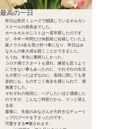
最高の一日
昨日は所沢ミューズで開講しているオルガン
スクールの発表会でした。
ホールオルガニストは一度卒業したのです
が、今年一年間だけ休館前に在籍していた上
級クラス4名を受け持つ事になり、昨日はみ
なさんの集大成を聴くことができました。
もうね、本当に素晴らしかった。
コロナ禍でスタートも遅れ、練習も思うよう
にできない事もあったのに、それぞれの生活
も大変だったはずなのに、表現に関しても音
楽的にも、ものすごく進歩を感じられて、感
無量でした。
それぞれの熱演に、ハグしたいほど感激した
のですが、こんなご時世だから、グッと堪え
る笑
最後に、生徒のみなさんが大好きなチューリ
ップのブーケを下さったのです。
可愛すぎる❤︎癒されます。