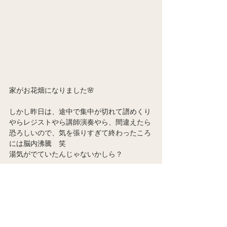
家がお花畑になりました🌸
しかし昨日は、途中で集中が切れて譜めくり
やらレジストやら講師演奏やら、間違えたら
恐ろしいので、気を張りすぎて終わったころ
には脳内沸騰　笑　
湯気がでていたんじゃないかしら？
でも、今回24名の受講生の演奏に触れて思い
ました。何かに出会い、打ち込み、深め、本
番の瞬間に表現することがどれほど面白く、
素晴らしいことか。音楽がこれほど私達の生
活を豊かにしてくれるんだ、と改めて実感し