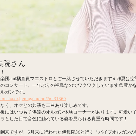
集院さん
す！
楽団and橘直貴マエストロとご一緒させていただきます♬昨夏は
のコンサート、一年ぶりの福島なのでワクワクしています😊豊か
オルガンです。
ukousha.or.jp/ongakudou/?p=31369
でなく、オケとの共演も二曲あり楽しみです。
の後にはいつも子供達のオルガン体験コーナーがあります。可愛い
キラとした目で音色に触れている姿を見られる貴重な時間です！
到来ですが、5月末に行われた伊集院光と行く「パイプオルガンの