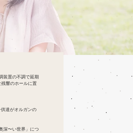
空調装置の不調で延期
な残響のホールに置
子供達がオルガンの
奥深〜い世界」につ