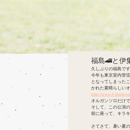
福島🚄と伊
久しぶりの福島で
今年も東京室内管弦
となってしまったこ
かれた素晴らしい
http://www.f-shinko
オルガンソロだけ
そして、この公演
前に座って、キラ
さてさて、暑い夏の