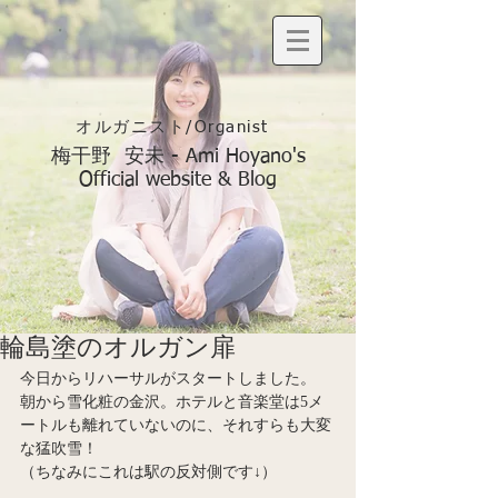
オルガニスト/Organist
梅干野 安未 - Ami Hoyano's
Official website & Blog
輪島塗のオルガン扉
今日からリハーサルがスタートしました。
朝から雪化粧の金沢。ホテルと音楽堂は5メ
ートルも離れていないのに、それすらも大変
な猛吹雪！
（ちなみにこれは駅の反対側です↓）