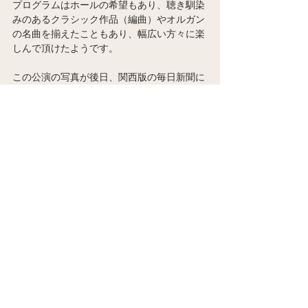
プログラムはホールの希望もあり、聴き馴染
みのあるクラシック作品（編曲）やオルガン
の名曲を揃えたこともあり、幅広い方々に楽
しんで頂けたようです。
この公演の写真が後日、関西版の毎日新聞に
掲載されたということで、ホールの方がその
新聞記事を送って下さいました！
ご丁寧に記事原本もお送り下さったのです
が、実際広げてみるとかなり大きく取り挙げ