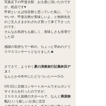
写真左下の甲斐古餅、お土産に頂いたのです
が、絶品です♥
甲府といえば信玄餅と思っていた私に、「い
やいや、甲斐古餅が美味しいよ」と牧師先生
のご主人さまがわざわざ買って来て下さった
のです。
そんなお気持ちも嬉しく、美味しさも倍増で
した😊
感謝の気持ちで一杯の、ちょっと早めのクリ
スマスコンサートとなりました🎄
さてさて、ようやく
夏の演奏旅行記最終回デ
ス！
なんとか今年中にたどりついた〜〜💦💦
9月3日に京都コンサートホールでオルガンリ
サイタルを行ったのですが、
２０００人規模の大ホールで、なんと
満員御
礼
❗という嬉しい公演に👏👏