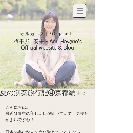
オルガニスト/Organist
梅干野 安未 - Ami Hoyano's
Official website & Blog
夏の演奏旅行記④京都編＋α
こんにちは。
最近は青空の美しい日が続いていて、気持ち
がよいですね！
日本の冬はなんて光に溢れているんだろう、