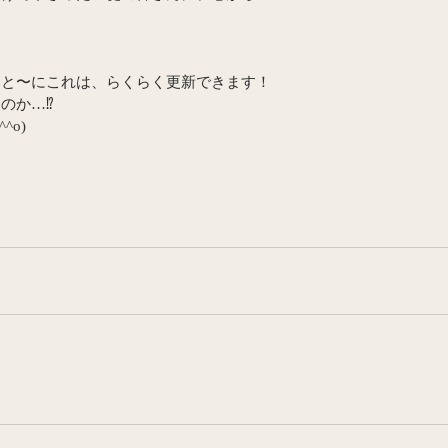
んと〜にこれは、らくらく更新できます！
のか…⁉️
^o)