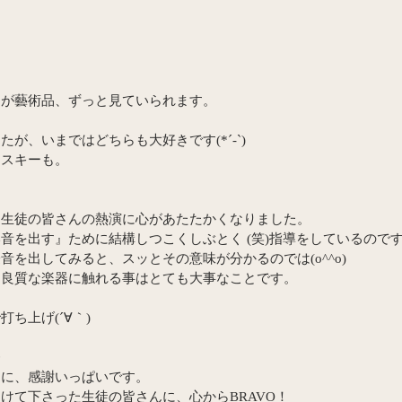
つが藝術品、ずっと見ていられます。
が、いまではどちらも大好きです(*´-`)
イスキーも。
、生徒の皆さんの熱演に心があたたかくなりました。
音を出す』ために結構しつこくしぶとく (笑)指導をしているので
音を出してみると、スッとその意味が分かるのでは(o^^o)
、良質な楽器に触れる事はとても大事なことです。
ち上げ(´∀｀)

々に、感謝いっぱいです。
けて下さった生徒の皆さんに、心からBRAVO！