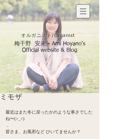
オルガニスト/Organist
梅干野 安未 - Ami Hoyano's
Official website & Blog
ミモザ
最近はまた冬に戻ったかのような寒さでした
ね〜(>_<)
．
皆さま、お風邪など ひいてませんか？
．