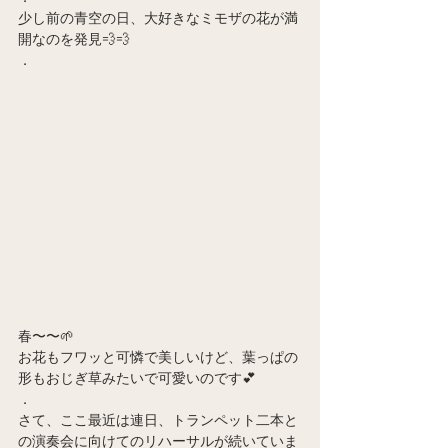
少し前の青空の日、大好きなミモザの花が満
開なのを発見💨💨
．
春〜〜🌱
お花もフワッと可憐で美しいけど、葉っぱの
形もおじぎ草みたいで可愛いのです💕
．
さて、ここ最近は連日、トランペット二本と
の演奏会に向けてのリハーサルが続いていま