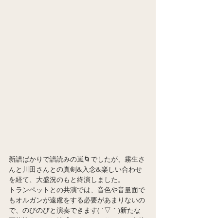
新譜ばかりで譜読みの嵐🌀でしたが、霧生さ
んと川田さんとの真剣&入念&楽しい合わせ
を経て、大盛況のもと終演しました。
トランペットとの共演では、音色や音量面で
もオルガンが遠慮をする必要があまりないの
で、のびのびと演奏できます( ´▽｀)新たな