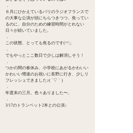
．
６月にひかえているパリのラジオフランスで
の大事な公演が頭にちらつきつつ、焦ってい
るのに、自分のための練習時間がとれない
日々が続いていました。
．
この状態、とっても焦るのです(^^;;
．
でもやっとここ数日で少しは解消しそう！
．
つかの間の春休み、小学校にあがるかわいい
かわいい甥達のお祝いに長野に行き、少しリ
フレッシュできました♪( ´▽｀)
．
年度末の三月。色々ありました〜。
．
3/17のトランペット2本との公演↓