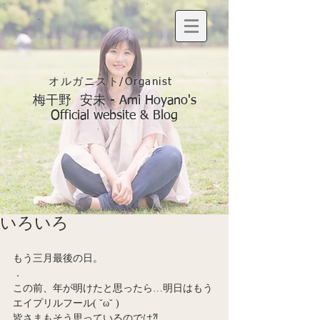
オルガニスト/Organist
梅干野 安未 - Ami Hoyano's
Official website & Blog
いろいろ
もう三月最後の日。
．
この前、年が明けたと思ったら…明日はもう
エイプリルフール( ˘ω˘ )  
皆さまもそう思っているのでは⁈