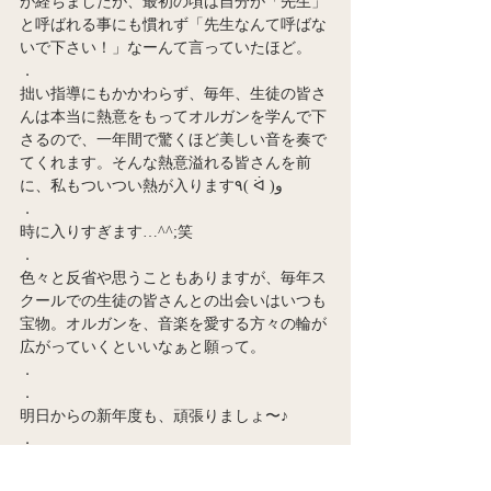
が経ちましたが、最初の頃は自分が「先生」
と呼ばれる事にも慣れず「先生なんて呼ばな
いで下さい！」なーんて言っていたほど。
．
拙い指導にもかかわらず、毎年、生徒の皆さ
んは本当に熱意をもってオルガンを学んで下
さるので、一年間で驚くほど美しい音を奏で
てくれます。そんな熱意溢れる皆さんを前
に、私もついつい熱が入ります٩( ᐛ )و
．
時に入りすぎます…^^;笑
．
色々と反省や思うこともありますが、毎年ス
クールでの生徒の皆さんとの出会いはいつも
宝物。オルガンを、音楽を愛する方々の輪が
広がっていくといいなぁと願って。
．
．
明日からの新年度も、頑張りましょ〜♪
．
またお目にかかれる日まで😊