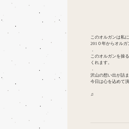
このオルガンは私
201０年からオル
．
このオルガンを操
くれます。
．
沢山の想い出が詰
今日は心を込めて
♫