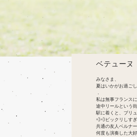
ベテューヌ
みなさま、
夏はいかがお過ご
．
私は無事フランス
途中リールという街
駅に着くと、ブリュ
💨💨ビックリし
共通の友人ベルナー
何度も演奏した大好