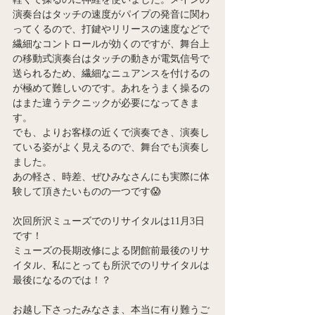
演奏台はタッチの速度がパイプの発音に関わ
ってくるので、打鍵やリリースの速度などで
繊細なコントロールが効くのですが、舞台上
の移動式演奏台はタッチの動きが電気信号で
送られるため、繊細なニュアンスを付けるの
が極めて難しいのです。あれをうまく操るの
はまた違うテクニックが必要になってきま
す。
でも、よりお客様の近くで演奏でき、演奏し
ている姿がよく見えるので、舞台でも演奏し
ました。
あの軽さ、時差、ぜひみなさんにも実際に体
験して頂きたいものの一つです😱
次回所沢ミューズでのリサイタルは11月3日
です！
ミューズの長期改修による閉館前最後のリサ
イタル、私にとっても所沢でのリサイタルは
最後になるのでは！？
お越し下さったみなさま、本当に有り難うご