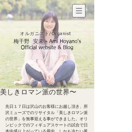
オルガニスト/Organist
梅干野 安未 - Ami Hoyano's
Official website & Blog
美しきロマン派の世界〜
先日１７日は沢山のお客様にお越し頂き、所
沢ミューズでのリサイタル「美しきロマン派
の世界」を無事迎える事ができました。オリ
ンピックでのフィギュアスケートの試合で日
本中盛り上がっている最中、しかも冷たい風