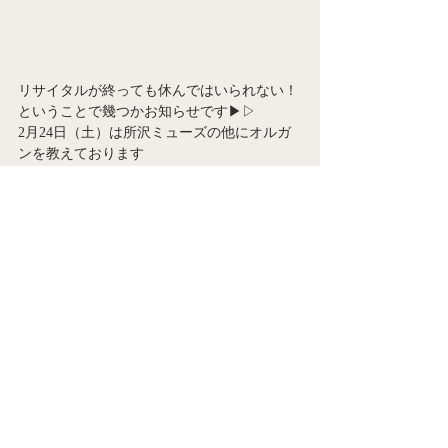
リサイタルが終っても休んではいられない！
ということで幾つかお知らせです▶▷
2月24日（土）は所沢ミューズの他にオルガ
ンを教えております
『千石アトリエ・バロックのオルガン教室
レ・プチ・ムジシャン』の生徒発表会が行わ
れます♪
上野駅から徒歩5分の日本基督教団 下谷教会
にて14時30分からどなたでもご来場頂けま
す。
最後には講師の山田由希子さんと私の演奏も
ございますので、どうぞ生徒のみなさんの練
習の成果をお楽しみにいらして下さい！
3月2日（金）19時からは、霊南坂教会にて、
トランペット2本とオルガンのコンサート
【Le Due Trombe 2nd Concert】に出演しま
す！幅広いジャンルの作品による盛り沢山の