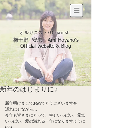
オルガニスト/Organist
梅干野 安未 - Ami Hoyano's
Official website & Blog
新年のはじまりに♪
新年明けましておめでとうございます🎍
遅ればせながら…
今年も皆さまにとって、幸せいっぱい、元気
いっぱい、愛の溢れる一年になりますように
(^^)