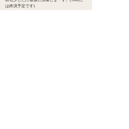
は終演予定です)　　　　
打ち上げも楽しみだ〜〜〜🍺
Joyeuse Saint-Valentin💕
Ami
コメント
コメントを追加…