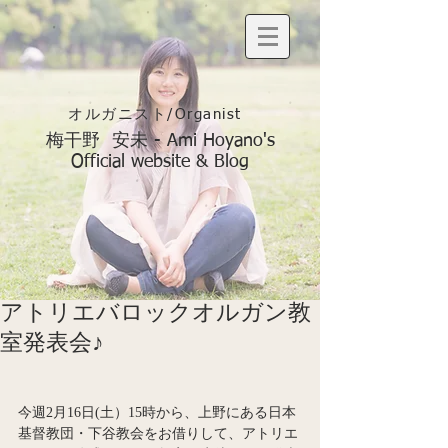
オルガニスト/Organist
梅干野 安未 - Ami Hoyano's
Official website & Blog
アトリエバロックオルガン教
室発表会♪
今週2月16日(土）15時から、上野にある日本
基督教団・下谷教会をお借りして、アトリエ