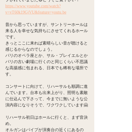
https://www.youtube.com/watch?
v=vT60k19GjVU&feature=youtu.be
昔から思っていますが、サントリーホールは
来る人を幸せな気持ちにさせてくれるホール
です。
きっとここに来れば素晴らしい音が聴けると
感じるからなのでしょう。
パリのオペラ座とか、サル・プレイエルとか
パリの古い劇場に行くのと同じくらい不思議
な高揚感に包まれる、日本でも稀有な場所で
す。
コンサートに向けて、リハーサルも順調に進
んでいます。台本も出来上がり、照明も素敵
に仕込んで下さって、今までに無いような公
演内容になりそうで、ワクワクしています🤗
リハーサル初日はホールに行くと、まず音決
め。
オルガンはパイプが演奏台の近くにあるの