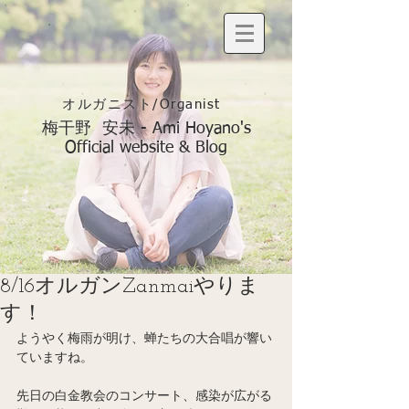
オルガニスト/Organist
梅干野 安未 - Ami Hoyano's
Official website & Blog
8/16オルガンZanmaiやりま
す！
ようやく梅雨が明け、蝉たちの大合唱が響い
ていますね。
先日の白金教会のコンサート、感染が広がる