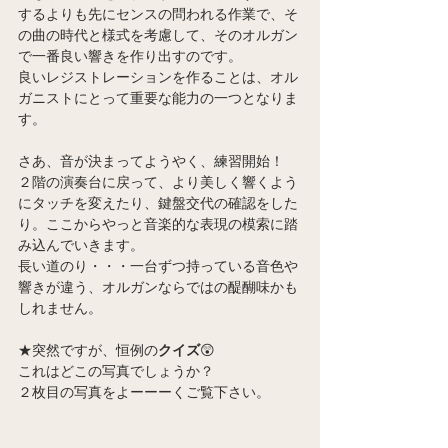
するよりも先にセンスの問われる作業で、そ
の曲の時代と様式を考慮して、そのオルガン
で一番良い響きを作り出すのです。
良いレジストレーションを作ることは、オル
ガニストにとって重要な能力の一つとなりま
す。
さあ、音が決まってようやく、練習開始！
２階の演奏台に戻って、より美しく響くよう
にタッチを変えたり、鍵盤交代の確認をした
り。ここからやっと音楽的な表現の模索に踏
み込んでいきます。
長い道のり・・・一台ずつ持っている音色や
響きが違う、オルガンならではの醍醐味かも
しれません。
★突然ですが、恒例の
クイズ
😲
これはどこの写真でしょうか？
２枚目の写真をよーーーくご覧下さい。