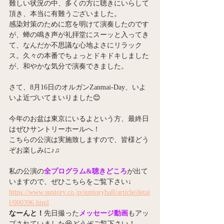
難しい状況の中、多くの方に聴きにいらして
頂き、本当に有難うございました。
感染対策のために窓を明けて演奏したのです
が、蝉の鳴き声が礼拝堂にスーッと入ってき
て、なんだか不思議な心地よさにリラック
ス。久々の本番でちょっとドキドキしました
が、和やかな気分で演奏できました。
さて、8月16日のオルガンZanmai-Day、いよ
いよ近づいてまいりました😊
今年のお盆は東京にいるよという方、最終日
はぜひサントリーホールへ！
こちらの公演は実施致しますので、皆様どう
ぞお楽しみに♪♫
私の公演の
全プログラム&聴きどころ
が出て
いますので、ぜひ
こちらをご覧下さい↓
https://www.suntory.co.jp/suntoryhall/article/detai
l/000396.html
なーんと！
先日撮った
メッセージ動画
もアッ
プされていました😆どうぞご覧下さい！