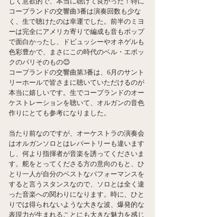
しく意欲的で、本当に聴けて良かった！特に
コープランドの交響曲3番は演奏回数も少な
く、生で聴けたのは幸運でした。前半のミヨ
ーは完全にアメリカ寄りで編成も音もポップ
で面白かったし、ドビュッシーやオネゲルも
色彩豊かで、まさにこの時代のベル・エポッ
クのパリそのもの😊
コープランドの交響曲第3番は、6月のサント
リーホールで皆さまに聴いていただけるのが
本当に嬉しいです。生でコープランドのオー
ケストレーションを聴いて、オルガンの音色
作りにとても参考になりました。
当たり前なのですが、オーケストラの演奏会
はオルガンソロとはレパートリーも違います
し、何より指揮者が音楽を誘ってくださいま
す。舵をとってくださる方の意向のもと、ひ
とり一人が自分のベストなパフォーマンスを
すると言うスタンスなので、ソロとは全く違
った音楽への関わりになります。時に、ひと
りでは得られないような大きな波、爆発的な
表現力が生まれることにも大きな魅力を感じ