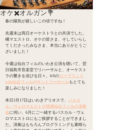
オケ✖️オルガン💐
春の陽気が嬉しいこの頃ですね！
先週末は両日オーケストラとの共演でした。
橘マエストロ、オケの皆さま、そしていらし
てくださったみなさま、本当にありがとうご
ざいました！
今週は仙台フィルのいわき公演を聴いて、翌
日福島市音楽堂でリハーサルと、オーケスト
ラの響きを浴びる日々。6/6の
コープランド
with仙台フィル@サントリーホール
もとても
楽しみになりました！
本日3月17日はいわきアリオスで、
パスカ
ル・ヴェロマエストロ指揮仙台フィルの演奏
会
に伺い、6月にご一緒するパスカル・ヴェ
ロマエストロにもご挨拶することができまし
た。演奏はもちろんプログラミングも素晴ら