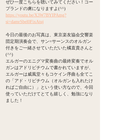
ぜひ一度こちらを聴いてみてください！コー
プランドの虜になりますよ(^^)
https://youtu.be/X3W7BYIPAmg?
si=damrSbel0FixAtuj
今日の最後のお写真は、東京楽友協会交響楽
団定期演奏会で、サン=サーンスのオルガン
付きをご一緒させていただいた橘直貴さんと
(^^)
エルガーのエニグマ変奏曲の最終変奏でオル
ガンはアドリビチウムで書かれていますが、
エルガーは威風堂々もコケイン序曲も全てこ
の「アド・リビチウム（オルガンも入れたけ
ればご自由に）」という使い方なので、今回
使っていただけてとても嬉しく、勉強になり
ました！