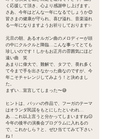
く応援して頂き、心より感謝申し上げます。
さあ、今年はどんな一年になるでしょうか😊
皆さまの健康が守られ、喜び溢れ、音楽溢れ
る一年になりますようお祈りしております✨
元旦の朝、あるオルガン曲のメロディーが頭
の中にクルクルと降臨…こんな事ってとても
珍しいのです！しかもお正月の雰囲気にほど
遠い曲　笑
あまりに偉大で、難解で、タフで、畏れ多く
て今まで手を出さなかった曲なのですが、今
年こそチャレンジしてみよう！と決めまし
た。
まずい…宣言してしまった〜😅
ヒントは、バッハの作品で、フーガのテーマ
はオランダ民謡をもとにしたといわれ…
あ…これ以上言うと分かってしまいますね😑
今年の後半の演奏会プログラムに入れるの
で、これかしら？と、ぜひ当ててみて下さい
ね！