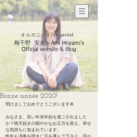
オルガニスト/Organist
梅干野 安未 - Ami Hoyano's
Official website & Blog
Bonne année 2020!
明けましておめでとうございます🎍
みなさま、良い年末年始を過ごされました
か？晴天続きの穏やかなお正月を迎え、幸せ
な気持ちに包まれています。
昨年も演奏を聴きに足を運んで下さり、温か