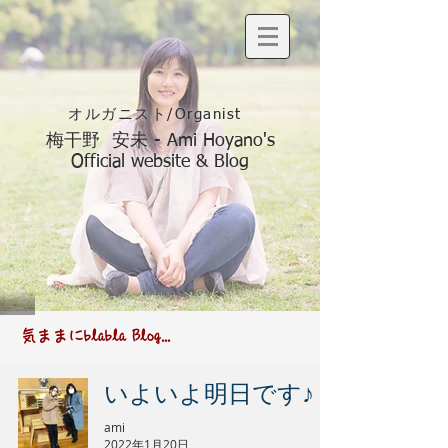
オルガニスト/Organist
梅干野 安未 - Ami Hoyano's
Official website & Blog
​気ままにblabla Blog...
いよいよ明日です♪
ami
2022年1月20日