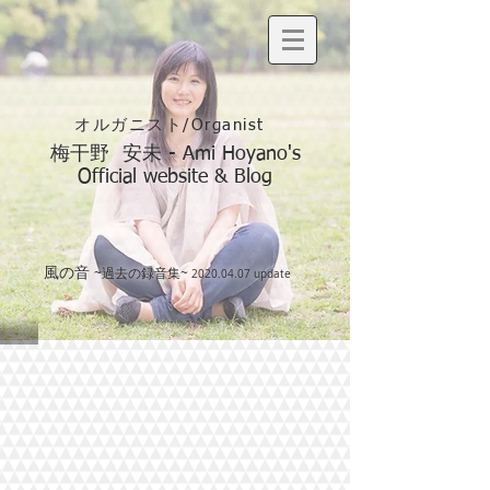
オルガニスト/Organist
梅干野 安未 - Ami Hoyano's
Official website & Blog
風の音
~過去の録音集~
2020.04.07
update