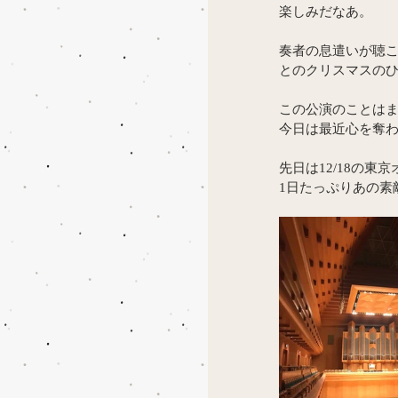
楽しみだなあ。
奏者の息遣いが聴
とのクリスマスのひ
この公演のことは
今日は最近心を奪われ
先日は12/18の
1日たっぷりあの素