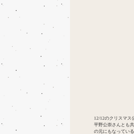
12/12のクリス
平野公崇さんとも
の元にもなってい