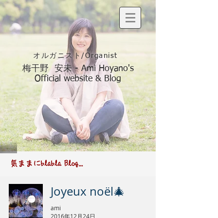
オルガニスト/Organist
梅干野 安未 - Ami Hoyano's
Official website & Blog
​気ままにblabla Blog...
Joyeux noël🎄
ami
2016年12月24日